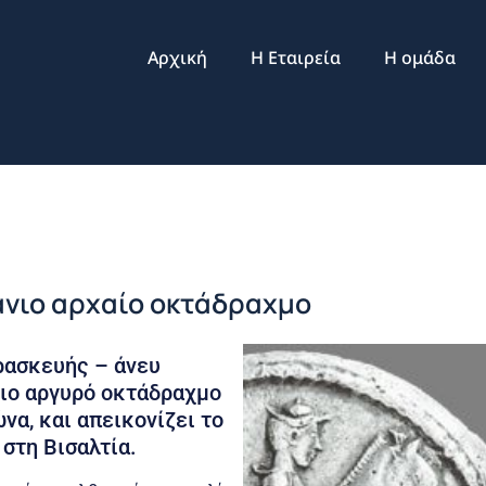
Αρχική
H Εταιρεία
Η ομάδα
άνιο αρχαίο οκτάδραχμο
ρασκευής – άνευ
νιο αργυρό οκτάδραχμο
να, και απεικονίζει το
στη Βισαλτία.