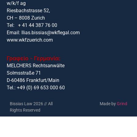
w/k/f ag
Riesbachstrasse 52,
CH – 8008 Zurich
Tel: + 41 44 387 76 00
Email:
Ilias.bissias@wkflegal.com
www.wkfzuerich.com
Γραφείο - Γερμανία:
MELCHERS Rechtsanwälte
Solmsstraße 71
D-60486 Frankfurt/Main
Tel.: +49 (0) 69 653 000 60
Bissias Law 2026 // All
Made by
Grind
Rights Reserved