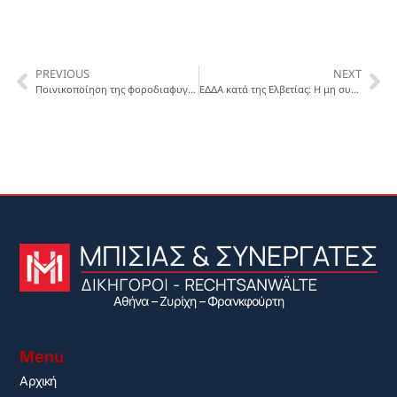
PREVIOUS
NEXT
Ποινικοποίηση της φοροδιαφυγής στην Ελβετία – Tραπεζικοί λογαριασμοί και επιπτώσεις της νέας ρύθμισης
ΕΔΔΑ κατά της Ελβετίας: Η μη συμμόρφωση του κράτους με την υποχρέωση καταπολέμησης της κλιματικής αλλαγής – Παραβίαση του δικαιώματος στην ιδιωτική ζωή
Αθήνα – Ζυρίχη – Φρανκφούρτη
Menu
Αρχική