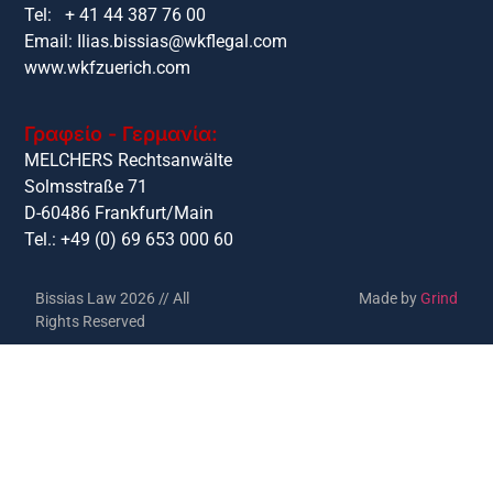
Tel: + 41 44 387 76 00
Email:
Ilias.bissias@wkflegal.com
www.wkfzuerich.com
Γραφείο - Γερμανία:
MELCHERS Rechtsanwälte
Solmsstraße 71
D-60486 Frankfurt/Main
Tel.: +49 (0) 69 653 000 60
Bissias Law 2026 // All
Made by
Grind
Rights Reserved