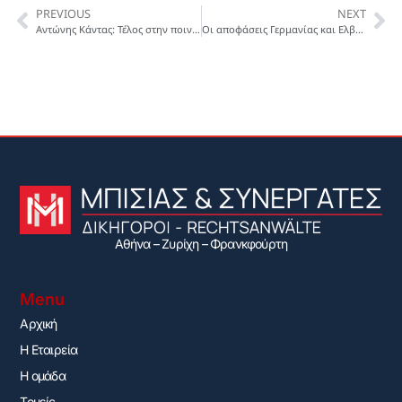
PREVIOUS
NEXT
Αντώνης Κάντας: Τέλος στην ποινική δίωξη από τις ελβετικές αρχές
Οι αποφάσεις Γερμανίας και Ελβετίας για Τούρκους υπηκόους
Αθήνα – Ζυρίχη – Φρανκφούρτη
Menu
Αρχική
H Εταιρεία
Η ομάδα
Τομείς